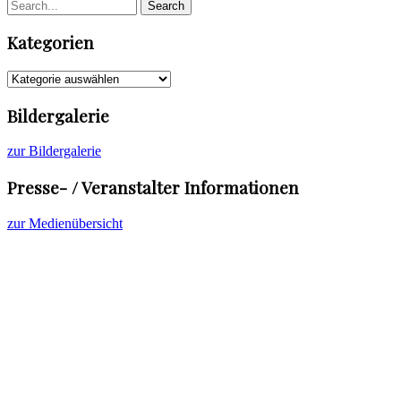
Kategorien
Kategorien
Bildergalerie
zur Bildergalerie
Presse- / Veranstalter Informationen
zur Medienübersicht
© Cornelia Löscher Violine - all rights reserved
Beliebte Konzertprogramme
Diskographie
Kontakt
Datenschutzhinweis
Impressum
Top